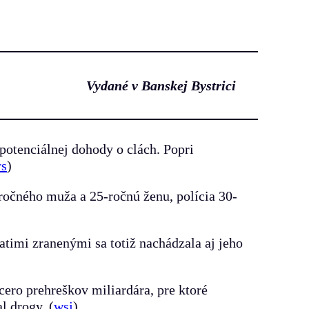
Vydané v Banskej Bystrici
potenciálnej dohody o clách. Popri
rs
)
očného muža a 25-ročnú ženu, polícia 30-
timi zranenými sa totiž nachádzala aj jeho
cero prehreškov miliardára, pre ktoré
l drogy. (
wsj
)