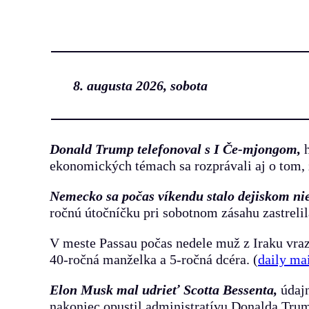
Prejsť
na
obsah
8. augusta 2026, sobota
Donald Trump telefonoval s I Če-mjongom,
ekonomických témach sa rozprávali aj o tom, ž
Nemecko sa počas víkendu stalo dejiskom ni
ročnú útočníčku pri sobotnom zásahu zastrelil
V meste Passau počas nedele muž z Iraku vraz
40-ročná manželka a 5-ročná dcéra. (
daily ma
Elon Musk mal udrieť Scotta Bessent
a,
údaj
nakoniec opustil administratívu Donalda Trum