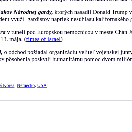
ojakov Národnej gardy,
ktorých nasadil Donald Trump v 
dent využil gardistov napriek nesúhlasu kalifornského
ára
v tuneli pod Európskou nemocnicou v meste Chán J
13. mája. (
times of israel
)
i,
o odchod požiadal organizáciu veliteľ vojenskej ju
ov pôsobenia poskytli humanitárnu pomoc dvom milión
á Kórea
, 
Nemecko
, 
USA