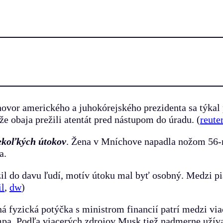
hovor amerického a juhokórejského prezidenta sa týkal 
e obaja prežili atentát pred nástupom do úradu. (
reute
ekoľkých útokov
. Žena v Mníchove napadla nožom 56-r
a.
il do davu ľudí, motív útoku mal byť osobný. Medzi pia
il
,
dw
)
ná fyzická potýčka s ministrom financií patrí medzi via
pa. Podľa viacerých zdrojov Musk tiež nadmerne užíva