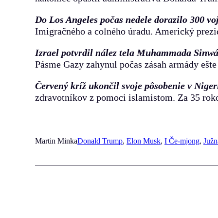
Do Los Angeles počas nedele dorazilo 300 v
Imigračného a colného úradu. Americký prezi
Izrael potvrdil nález tela Muhammada Sinw
Pásme Gazy zahynul počas zásah armády ešte 
Červený kríž ukončil svoje pôsobenie v Niger
zdravotníkov z pomoci islamistom. Za 35 rok
Martin Minka
Donald Trump
, 
Elon Musk
, 
I Če-mjong
, 
Južn