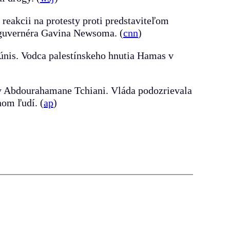
reakcii na protesty proti predstaviteľom
 guvernéra Gavina Newsoma. (
cnn
)
únis. Vodca palestínskeho hnutia Hamas v
nty Abdourahamane
Tchiani. Vláda podozrievala
om ľudí. (
ap
)