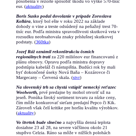
pôsobenia v rezorte spôsobiť škodu vo výške 570-tisíc
eur. (
aktuality
)
Boris Susko podal dovolanie v prípade Zoroslava
Kollára
, ktorý bol ešte v roku 2022 na základe
dohody o vine a treste odsúdený na peňažný trest 70-
tisíc eur. Podľa ministra spravodlivosti skutková veta v
rozsudku neobsahovala znaky príslušnej skutkovej
podstaty. (
360tka
)
Jozef Ráž oznámil rekonštrukciu ôsmich
regionálnych tratí
za 220 miliónov eur financovanú z
plánu obnovy. Opravu podľa ministra dopravy
podstúpia kabeláž či nástupištia. Budúci rok by mali
byť dokončené úseky Nová Baňa – Kozárovce či
Margecany – Červená skala. (
stvr
)
Na slovenský trh sa chystá vstúpiť nemecký reťazec
Woolworth,
prvé predajne by mohol otvoriť už na
jeseň. Ponúka široký sortiment tovaru za nízke ceny,
čím môže konkurovať sieťam predajní Pepco či Kik.
Zároveň však čelí kritike pre horšiu kvalitu výrobkov.
(
aktuality
)
Vo štvrtok bude slnečno
a najvyššia denná teplota
dosiahne 23 až 28, na severe väčšinou okolo 21
stupňvo Celzia. Ráno sa môže v nižších polohách