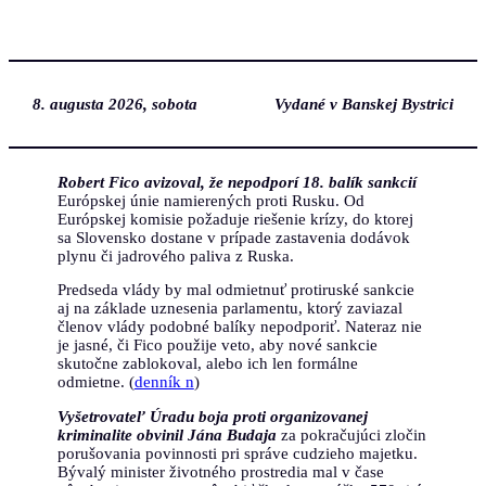
Prejsť
na
obsah
8. augusta 2026, sobota
Vydané v Banskej Bystrici
Robert Fico avizoval, že nepodporí 18. balík sankcií
Európskej únie namierených proti Rusku. Od
Európskej komisie požaduje riešenie krízy, do ktorej
sa Slovensko dostane v prípade zastavenia dodávok
plynu či jadrového paliva z Ruska.
Predseda vlády by mal odmietnuť protiruské sankcie
aj na základe uznesenia parlamentu, ktorý zaviazal
členov vlády podobné balíky nepodporiť. Nateraz nie
je jasné, či Fico použije veto, aby nové sankcie
skutočne zablokoval, alebo ich len formálne
odmietne. (
denník n
)
Vyšetrovateľ Úradu boja proti organizovanej
kriminalite obvinil Jána Budaja
za pokračujúci zločin
porušovania povinnosti pri správe cudzieho majetku.
Bývalý minister životného prostredia mal v čase