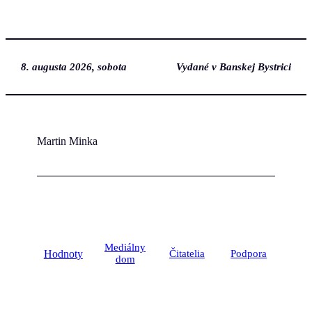
Prejsť
na
obsah
8. augusta 2026, sobota
Vydané v Banskej Bystrici
Martin Minka
Mediálny
Hodnoty
Čitatelia
Podpora
dom