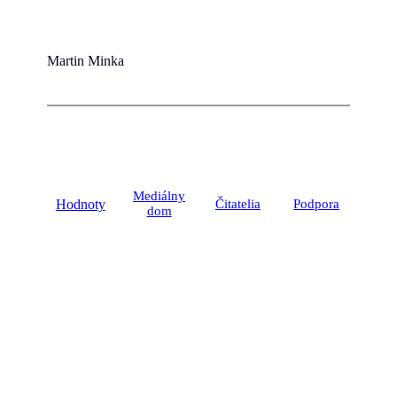
Martin Minka
Mediálny
Hodnoty
Čitatelia
Podpora
dom