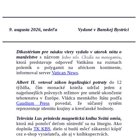
Prejsť
na
obsah
9. augusta 2026, nedeľa
Vydané v Banskej Bystrici
Dikastérium pre náuku viery
vydalo v utorok nótu o
Jedno telo. Chvála na monogamiu
manželstve
s názvom
,
ktorá predstavuje odpoveď Vatikánu na rozmach
polemík o polygamii na africkom kontinente,
informoval server
Vatican News
.
Albert II. vetoval zákon legalizujúci potraty
do 12
týždňa, čím monacké knieža udržal jeden z
najprísnejších právnych režimov pre umelé ukončenie
tehotenstva v Európe. Vládca mestského štátu podľa
Gaudium Press
povedal, že súčasný systém
reprezentuje identitu krajiny a kresťanské hodnoty.
Televízia Lux priniesla magnetickú knihu Svätá omša,
ktorá má pomôcť deťom sústrediť sa na liturgiu. Ako
doplnila
TK KBS
, dielo si budú môcť zákazníci kúpiť
cez e-shop vysielateľa, ale aj v kníhkupectvách.