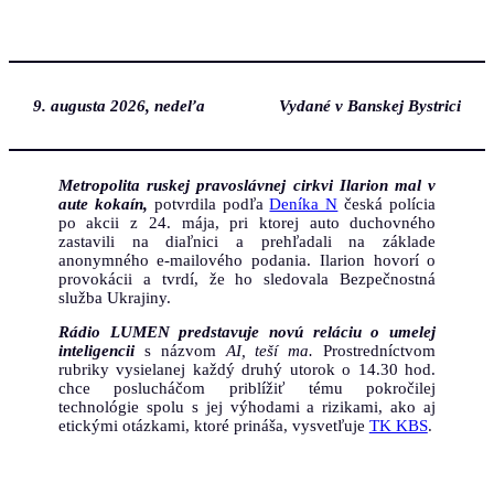
Prejsť
na
obsah
9. augusta 2026, nedeľa
Vydané v Banskej Bystrici
Metropolita ruskej pravoslávnej cirkvi Ilarion mal v
aute kokaín,
potvrdila podľa
Deníka N
česká polícia
po akcii z 24. mája, pri ktorej auto duchovného
zastavili na diaľnici a prehľadali na základe
anonymného e-mailového podania. Ilarion hovorí o
provokácii a tvrdí, že ho sledovala Bezpečnostná
služba Ukrajiny.
Rádio LUMEN predstavuje novú reláciu o umelej
inteligencii
s názvom
AI, teší ma.
Prostredníctvom
rubriky vysielanej každý druhý utorok o 14.30 hod.
chce poslucháčom priblížiť tému pokročilej
technológie spolu s jej výhodami a rizikami, ako aj
etickými otázkami, ktoré prináša, vysvetľuje
TK KBS
.