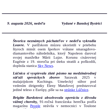
Prejsť
na
obsah
9. augusta 2026, nedeľa
Vydané v Banskej Bystrici
Štvorica neznámych páchateľov v nedeľu vykradla
Louvre.
V parížskom múzeu ukoristili v priebehu
štyroch minút osem šperkov vrátane smaragdovo-
diamantového náhrdelníka, ktorý Napoleon daroval
svojej manželke Márii Lujze. Korunu cisárovnej
Eugénie z 19. storočia pri úteku stratili a poškodili,
doplnila stanica
Sky News
.
Lúčnica si vyspievala zlaté pásmo na medzinárodnej
súťaži speváckych zborov
Sarawak 2025 v
malajzijskom Kuchingu. Umelecký súbor pod
vedením dirigentky Eleny Matušovej predstavoval
jediné teleso z Európy, píše sa na
stránke Lúčnice
.
Brigitte Bardotová absolvovala operáciu z dôvodu
vážnej choroby,
91-ročná francúzska herečka podľa
magazínu
People
strávila v nemocnici v Toulone