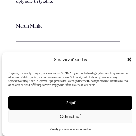
uplynulé tri týždne.
Martin Minka
Spravovať súhlas
Mediálny
Na poskytovanie tých najlepších skúseností SUMMAR používa technológie, ako sú súbory cookie na
Hodnoty
Čitatelia
Podpora
dom
ukladanie a/alebo prístup k informáciám o zariadení. Súhlas s týmito technológiami umožňuje
spracovávať údaje, ako je správanie pri prehliadaní alebo jedinečné ID na tejto stránke. Nesúhlas alebo
odvolanie súhlasu môže nepriaznivo ovplyvniť určité vlastnosti a funkcie.
Prijať
Odmietnuť
Zásady používania súborov cookie