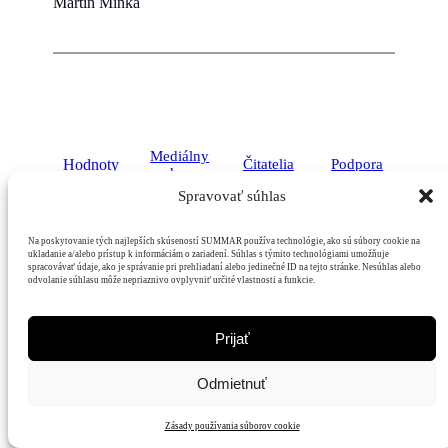
Martin Minka
Mediálny
Hodnoty
Čitatelia
Podpora
dom
Spravovať súhlas
Na poskytovanie tých najlepších skúseností SUMMAR používa technológie, ako sú súbory cookie na
ukladanie a/alebo prístup k informáciám o zariadení. Súhlas s týmito technológiami umožňuje
spracovávať údaje, ako je správanie pri prehliadaní alebo jedinečné ID na tejto stránke. Nesúhlas alebo
odvolanie súhlasu môže nepriaznivo ovplyvniť určité vlastnosti a funkcie.
Prijať
Odmietnuť
Zásady používania súborov cookie