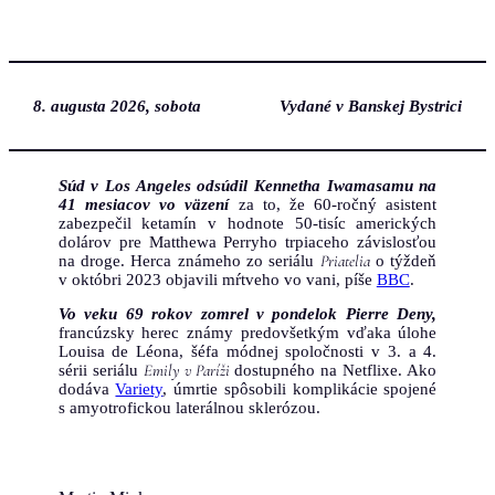
Prejsť
na
obsah
8. augusta 2026, sobota
Vydané v Banskej Bystrici
Súd v Los Angeles odsúdil Kennetha Iwamasamu na
41 mesiacov vo väzení
za to, že 60-ročný asistent
zabezpečil ketamín v hodnote 50-tisíc amerických
dolárov pre Matthewa Perryho trpiaceho závislosťou
Priatelia
na droge. Herca známeho zo seriálu
o týždeň
v októbri 2023 objavili mŕtveho vo vani, píše
BBC
.
Vo veku 69 rokov zomrel v pondelok Pierre Deny,
francúzsky herec známy predovšetkým vďaka úlohe
Louisa de Léona, šéfa módnej spoločnosti v 3. a 4.
Emily v Paríži
sérii seriálu
dostupného na Netflixe. Ako
dodáva
Variety
, úmrtie spôsobili komplikácie spojené
s amyotrofickou laterálnou sklerózou.