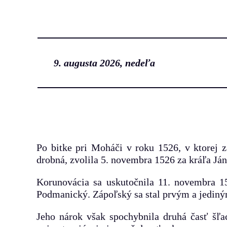
Prejsť
na
obsah
9. augusta 2026, nedeľa
Po bitke pri Moháči v roku 1526, v ktorej z
drobná, zvolila 5. novembra 1526 za kráľa Já
Korunovácia sa uskutočnila 11. novembra 1
Podmanický. Zápoľský sa stal prvým a jedin
Jeho nárok však spochybnila druhá časť šľac