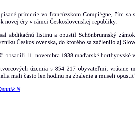
dpísané prímerie vo francúzskom Compiègne, čím sa sk
k novej éry v rámci Československej republiky.
ísal abdikačnú listinu a opustil Schönbrunnský zámok
vzniku Československa, do ktorého sa začlenilo aj Slov
ži obsadili 11. novembra 1938 maďarské horthyovské v
v štvorcových územia s 854 217 obyvateľmi, vrátane 
ia mali často len hodinu na zbalenie a museli opusti
Denník N