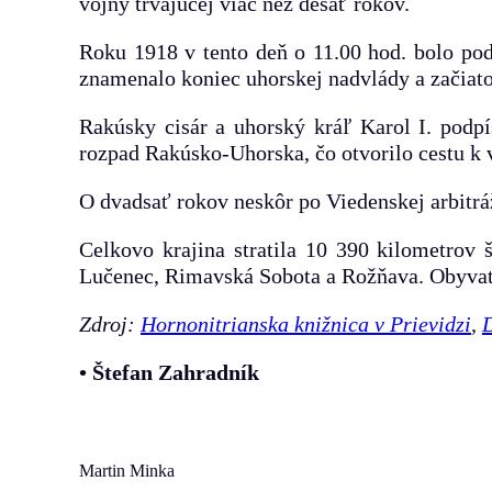
vojny trvajúcej viac než desať rokov.
Roku 1918 v tento deň o 11.00 hod. bolo po
znamenalo koniec uhorskej nadvlády a začiato
Rakúsky cisár a uhorský kráľ Karol I. podp
rozpad Rakúsko-Uhorska, čo otvorilo cestu k 
O dvadsať rokov neskôr po Viedenskej arbitrá
Celkovo krajina stratila 10 390 kilometro
Lučenec, Rimavská Sobota a Rožňava. Obyvatel
Zdroj:
Hornonitrianska knižnica v Prievidzi
,
• Štefan Zahradník
Martin Minka