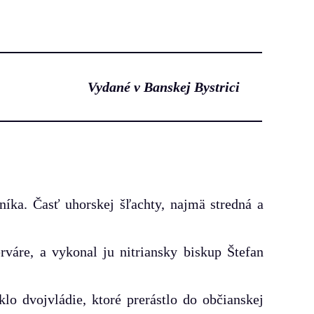
Vydané v Banskej Bystrici
níka. Časť uhorskej šľachty, najmä stredná a
áre, a vykonal ju nitriansky biskup Štefan
lo dvojvládie, ktoré prerástlo do občianskej