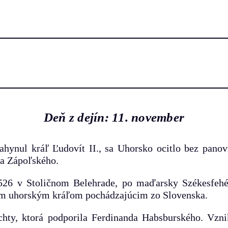
Deň z dejín: 11. november
ahynul kráľ Ľudovít II., sa Uhorsko ocitlo bez panov
na Zápoľského.
526 v Stoličnom Belehrade, po maďarsky Székesfehérv
ým uhorským kráľom pochádzajúcim zo Slovenska.
hty, ktorá podporila Ferdinanda Habsburského. Vznik