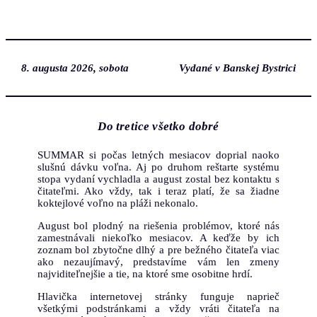
Prejsť
na
obsah
8. augusta 2026, sobota
Vydané v Banskej Bystrici
Do tretice všetko dobré
SUMMAR si počas letných mesiacov doprial naoko
slušnú dávku voľna. Aj po druhom reštarte systému
stopa vydaní vychladla a august zostal bez kontaktu s
čitateľmi. Ako vždy, tak i teraz platí, že sa žiadne
koktejlové voľno na pláži nekonalo.
August bol plodný na riešenia problémov, ktoré nás
zamestnávali niekoľko mesiacov. A keďže by ich
zoznam bol zbytočne dlhý a pre bežného čitateľa viac
ako nezaujímavý, predstavíme vám len zmeny
najviditeľnejšie a tie, na ktoré sme osobitne hrdí.
Hlavička internetovej stránky funguje naprieč
všetkými podstránkami a vždy vráti čitateľa na