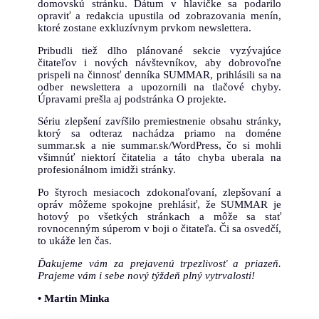
domovskú stránku. Dátum v hlavičke sa podarilo
opraviť a redakcia upustila od zobrazovania menín,
ktoré zostane exkluzívnym prvkom newslettera.
Pribudli tiež dlho plánované sekcie vyzývajúce
čitateľov i nových návštevníkov, aby dobrovoľne
prispeli na činnosť denníka SUMMAR, prihlásili sa na
odber newslettera a upozornili na tlačové chyby.
Úpravami prešla aj podstránka O projekte.
Sériu zlepšení zavŕšilo premiestnenie obsahu stránky,
ktorý sa odteraz nachádza priamo na doméne
summar.sk a nie summar.sk/WordPress, čo si mohli
všimnúť niektorí čitatelia a táto chyba uberala na
profesionálnom imidži stránky.
Po štyroch mesiacoch zdokonaľovaní, zlepšovaní a
opráv môžeme spokojne prehlásiť, že SUMMAR je
hotový po všetkých stránkach a môže sa stať
rovnocenným súperom v boji o čitateľa. Či sa osvedčí,
to ukáže len čas.
Ďakujeme vám za prejavenú trpezlivosť a priazeň.
Prajeme vám i sebe nový týždeň plný vytrvalosti!
• Martin Minka