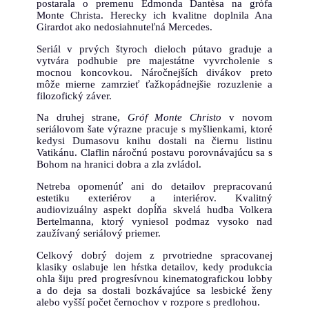
postarala o premenu Edmonda Dantèsa na grófa
Monte Christa. Herecky ich kvalitne doplnila Ana
Girardot ako nedosiahnuteľná Mercedes.
Seriál v prvých štyroch dieloch pútavo graduje a
vytvára podhubie pre majestátne vyvrcholenie s
mocnou koncovkou. Náročnejších divákov preto
môže mierne zamrzieť ťažkopádnejšie rozuzlenie a
filozofický záver.
Na druhej strane,
Gróf Monte Christo
v novom
seriálovom šate výrazne pracuje s myšlienkami, ktoré
kedysi Dumasovu knihu dostali na čiernu listinu
Vatikánu. Claflin náročnú postavu porovnávajúcu sa s
Bohom na hranici dobra a zla zvládol.
Netreba opomenúť ani do detailov prepracovanú
estetiku exteriérov a interiérov. Kvalitný
audiovizuálny aspekt dopĺňa skvelá hudba Volkera
Bertelmanna, ktorý vyniesol podmaz vysoko nad
zaužívaný seriálový priemer.
Celkový dobrý dojem z prvotriedne spracovanej
klasiky oslabuje len hŕstka detailov, kedy produkcia
ohla šiju pred progresívnou kinematografickou lobby
a do deja sa dostali bozkávajúce sa lesbické ženy
alebo vyšší počet černochov v rozpore s predlohou.