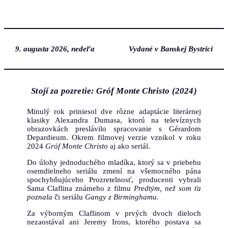
Prejsť
na
obsah
9. augusta 2026, nedeľa
Vydané v Banskej Bystrici
Stojí za pozretie: Gróf Monte Christo (2024)
Minulý rok priniesol dve rôzne adaptácie literárnej
klasiky Alexandra Dumasa, ktorú na televíznych
obrazovkách preslávilo spracovanie s Gérardom
Depardieum. Okrem filmovej verzie vznikol v roku
2024
Gróf Monte Christo
aj ako seriál.
Do úlohy jednoduchého mladíka, ktorý sa v priebehu
osemdielneho seriálu zmení na všemocného pána
spochybňujúceho Prozretelnosť, producenti vybrali
Sama Claflina známeho z filmu
Predtým, než som ťa
poznala
či seriálu
Gangy z Birminghamu.
Za výborným Claflinom v prvých dvoch dieloch
nezaostával ani Jeremy Irons, ktorého postava sa