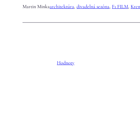
Martin Minka
architektúra
, 
divadelná sezóna
, 
F1 FILM
, 
Kre
Hodnoty