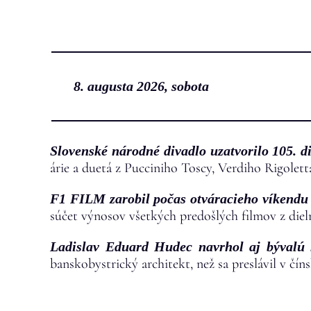
Prejsť
na
obsah
8. augusta 2026, sobota
Slovenské národné divadlo uzatvorilo 105. 
árie a duetá z Pucciniho Toscy, Verdiho Rigolett
F1 FILM zarobil počas otváracieho víkendu 
súčet výnosov všetkých predošlých filmov z dieln
Ladislav Eduard Hudec navrhol aj bývalú 
banskobystrický architekt, než sa preslávil v čín