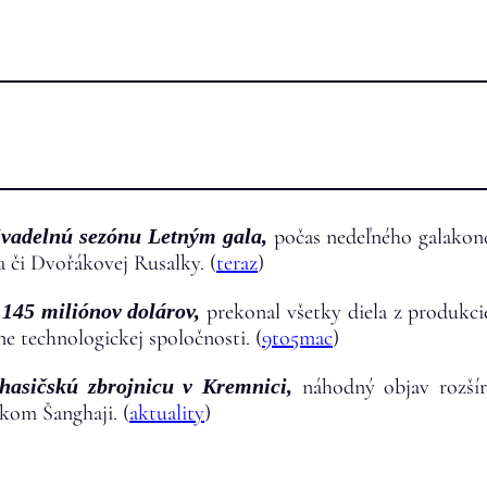
divadelnú sezónu Letným gala,
počas nedeľného galakonc
a či Dvořákovej Rusalky. (
teraz
)
145 miliónov dolárov,
prekonal všetky diela z produkci
e technologickej spoločnosti. (
9to5mac
)
hasičskú zbrojnicu v Kremnici,
náhodný objav rozšír
skom Šanghaji. (
aktuality
)