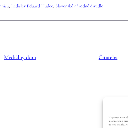
mnica
, 
Ladislav Eduard Hudec
, 
Slovenské národné divadlo
Mediálny dom
Čitatelia
Na poskytovanie tý
informáciám o zaria
na tejto stránke. N