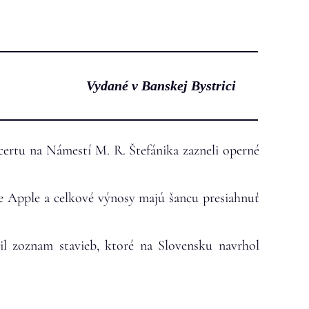
Vydané v Banskej Bystrici
ertu na Námestí M. R. Štefánika zazneli operné
e Apple a celkové výnosy majú šancu presiahnuť
il zoznam stavieb, ktoré na Slovensku navrhol