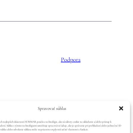
Podpora
Spravovať súhlas
ch najlepších skúseností SUMMAR používa technológie, ako sú súbory cookie na ukladanie a/alebo prístup k
dení. Súhlas s týmito technológiami umožňuje spracovávať údaje, ako je správanie pri prehliadaní alebo jedinečné ID
esúhlas alebo odvolanie súhlasu môže nepriaznivo ovplyvniť určité vlastnosti a funkcie.