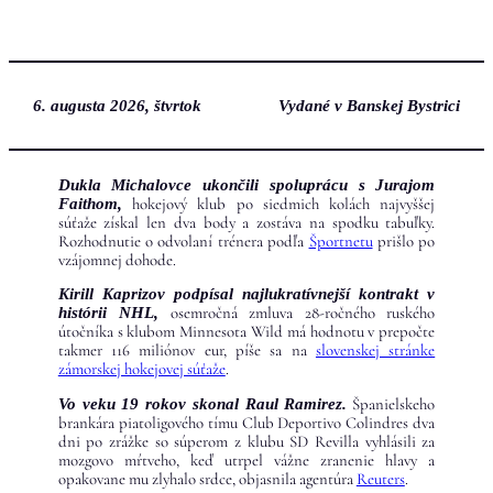
Prejsť
na
obsah
6. augusta 2026, štvrtok
Vydané v Banskej Bystrici
Dukla Michalovce ukončili spoluprácu s Jurajom
hokejový klub po siedmich kolách najvyššej
Faithom,
súťaže získal len dva body a zostáva na spodku tabuľky.
Rozhodnutie o odvolaní trénera podľa
Športnetu
prišlo po
vzájomnej dohode.
Kirill Kaprizov podpísal najlukratívnejší kontrakt v
osemročná zmluva 28-ročného ruského
histórii NHL,
útočníka s klubom Minnesota Wild má hodnotu v prepočte
takmer 116 miliónov eur, píše sa na
slovenskej stránke
zámorskej hokejovej súťaže
.
Španielskeho
Vo veku 19 rokov skonal Raul Ramirez.
brankára piatoligového tímu Club Deportivo Colindres dva
dni po zrážke so súperom z klubu SD Revilla vyhlásili za
mozgovo mŕtveho, keď utrpel vážne zranenie hlavy a
opakovane mu zlyhalo srdce, objasnila agentúra
Reuters
.