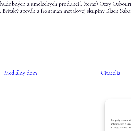
50 hudobných a umeleckých produkcií. (teraz) Ozzy Osbour
. Britský spevák a frontman metalovej skupiny Black Saba
Mediálny dom
Čitatelia
Na poskytovanie tý
informáciám o zaria
na tejto stránke. N