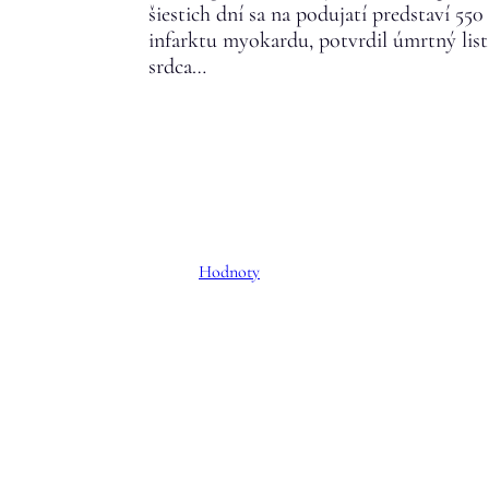
šiestich dní sa na podujatí predstaví 5
infarktu myokardu, potvrdil úmrtný list
srdca…
Hodnoty