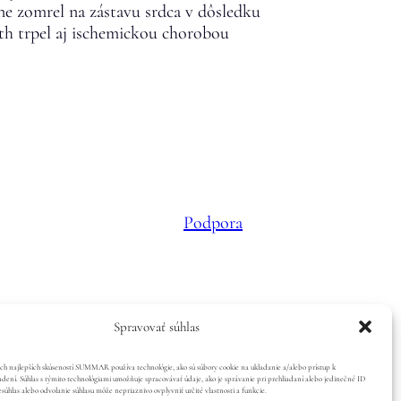
ne zomrel na zástavu srdca v dôsledku
th trpel aj ischemickou chorobou
Podpora
Spravovať súhlas
ch najlepších skúseností SUMMAR používa technológie, ako sú súbory cookie na ukladanie a/alebo prístup k
dení. Súhlas s týmito technológiami umožňuje spracovávať údaje, ako je správanie pri prehliadaní alebo jedinečné ID
esúhlas alebo odvolanie súhlasu môže nepriaznivo ovplyvniť určité vlastnosti a funkcie.