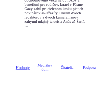
dôchodkového veku na 65 rokov a
benefitmi pre rodičov. Izrael v Pásme
Gazy zabil pri cielenom útoku piatich
novinárov al-Džazíry. Okrem dvoch
redaktorov a dvoch kameramanov
zahynul údajný terorista Anás aš-Šaríf,
…
Mediálny
Hodnoty
Čitatelia
Podpora
dom