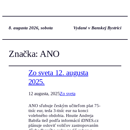
8. augusta 2026, sobota
Vydané v Banskej Bystrici
Značka:
ANO
Zo sveta 12. augusta
2025.
12 augusta, 2025
Zo sveta
ANO sľubuje českým učiteľom plat 75-
tisíc eur, teda 3-tisíc eur na konci
volebného obdobia. Hnutie Andreja
Babiša tiež podľa informácií iDNES.cz
plánuje osloviť voličov zastropovaním