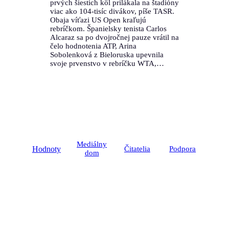
prvých šiestich kôl prilákala na štadióny
viac ako 104-tisíc divákov, píše TASR.
Obaja víťazi US Open kraľujú
rebríčkom. Španielsky tenista Carlos
Alcaraz sa po dvojročnej pauze vrátil na
čelo hodnotenia ATP, Arina
Sobolenková z Bieloruska upevnila
svoje prvenstvo v rebríčku WTA,…
Mediálny
Hodnoty
Čitatelia
Podpora
dom