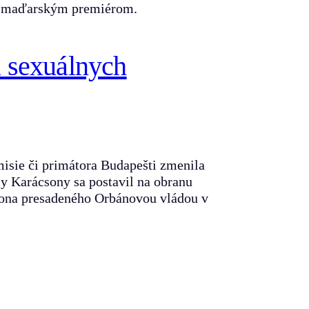
nom maďarským premiérom.
a sexuálnych
isie či primátora Budapešti zmenila
ly Karácsony sa postavil na obranu
ákona presadeného Orbánovou vládou v