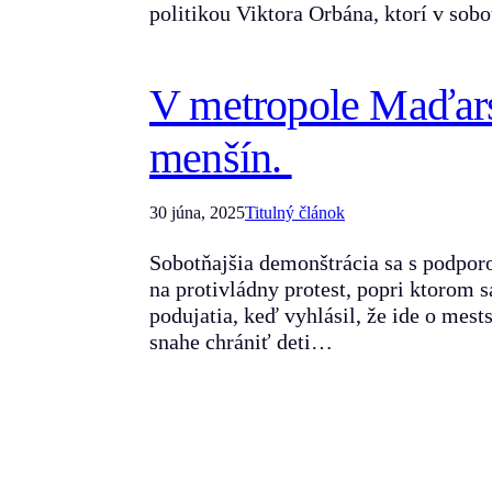
politikou Viktora Orbána, ktorí v so
V metropole Maďarsk
menšín.
30 júna, 2025
Titulný článok
Sobotňajšia demonštrácia sa s podpor
na protivládny protest, popri ktorom 
podujatia, keď vyhlásil, že ide o mes
snahe chrániť deti…