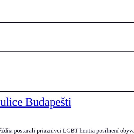
ulice Budapešti
ýždňa postarali priaznivci LGBT hnutia posilnení obyv