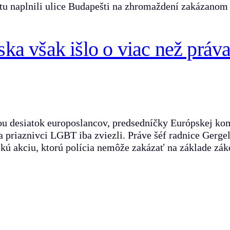
botu naplnili ulice Budapešti na zhromaždení zakáza
a však išlo o viac než práv
ou desiatok europoslancov, predsedníčky Európskej kom
sa priaznivci LGBT iba zviezli. Práve šéf radnice Gerge
tskú akciu, ktorú polícia nemôže zakázať na základe z