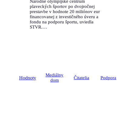
Národné olympijské centrum
plaveckých športov po dvojročnej
prestavbe v hodnote 20 miliónov eur
financovanej z investičného úveru a
fondu na podporu športu, uviedla
STVR.…
Mediálny
Hodnoty
Čitatelia
Podpora
dom