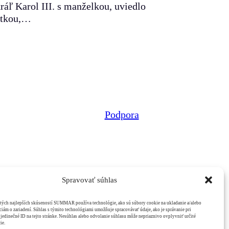
ráľ Karol III. s manželkou, uviedlo
atkou,…
Podpora
Spravovať súhlas
tých najlepších skúseností SUMMAR používa technológie, ako sú súbory cookie na ukladanie a/alebo
ciám o zariadení. Súhlas s týmito technológiami umožňuje spracovávať údaje, ako je správanie pri
 jedinečné ID na tejto stránke. Nesúhlas alebo odvolanie súhlasu môže nepriaznivo ovplyvniť určité
ie.