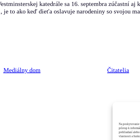
estminsterskej katedrále sa 16. septembra zúčastní aj k
 je to ako keď dieťa oslavuje narodeniny so svojou m
Mediálny dom
Čitatelia
Na poskytovanie 
prístup k informá
prehliadaní alebo
vlastnosti a funkc