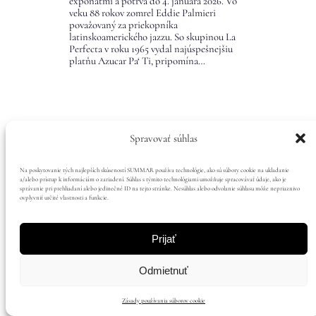
exponátmi a potrvá do 4. januára 2026. Vo
veku 88 rokov zomrel Eddie Palmieri
považovaný za priekopníka
latinskoamerického jazzu. So skupinou La
Perfecta v roku 1965 vydal najúspešnejšiu
platňu Azucar Pa‘ Ti, pripomína…
Spravovať súhlas
Na poskytovanie tých najlepších skúseností SUMMAR používa technológie, ako sú súbory cookie na ukladanie
Hodnoty
Mediálny dom
Čitatelia
Podpora
a/alebo prístup k informáciám o zariadení. Súhlas s týmito technológiami umožňuje spracovávať údaje, ako je
správanie pri prehliadaní alebo jedinečné ID na tejto stránke. Nesúhlas alebo odvolanie súhlasu môže nepriaznivo
ovplyvniť určité vlastnosti a funkcie.
Prijať
Odmietnuť
Zásady používania súborov cookie