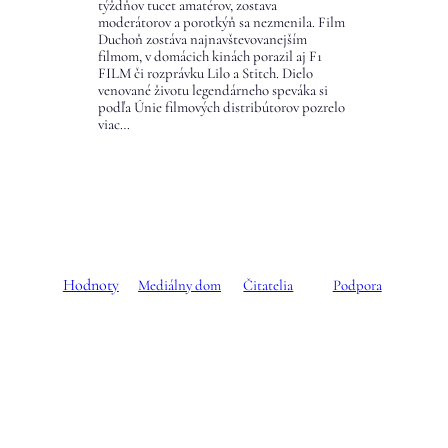
týždňov tucet amatérov, zostava
moderátorov a porotkýň sa nezmenila. Film
Duchoň zostáva najnavštevovanejším
filmom, v domácich kinách porazil aj F1
FILM či rozprávku Lilo a Stitch. Dielo
venované životu legendárneho speváka si
podľa Únie filmových distribútorov pozrelo
viac…
Hodnoty
Mediálny dom
Čitatelia
Podpora