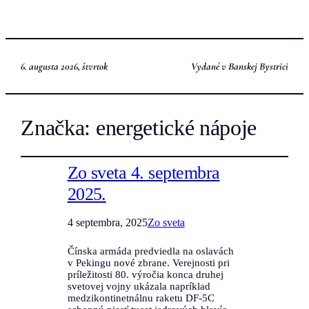
6. augusta 2026, štvrtok
Vydané v Banskej Bystrici
Značka:
energetické nápoje
Zo sveta 4. septembra
2025.
4 septembra, 2025
Zo sveta
Čínska armáda predviedla na oslavách
v Pekingu nové zbrane. Verejnosti pri
príležitosti 80. výročia konca druhej
svetovej vojny ukázala napríklad
medzikontinetnálnu raketu DF-5C