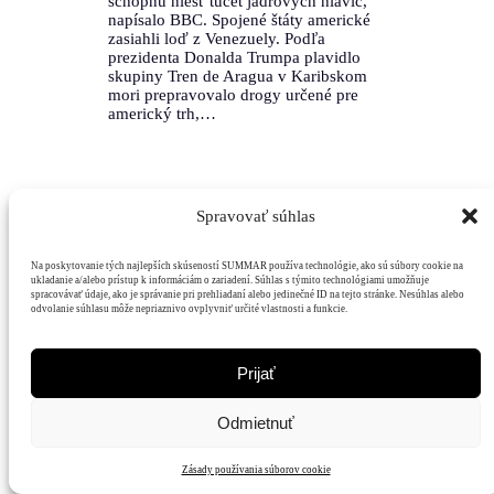
schopnú niesť tucet jadrových hlavíc,
napísalo BBC. Spojené štáty americké
zasiahli loď z Venezuely. Podľa
prezidenta Donalda Trumpa plavidlo
skupiny Tren de Aragua v Karibskom
mori prepravovalo drogy určené pre
americký trh,…
Spravovať súhlas
Na poskytovanie tých najlepších skúseností SUMMAR používa technológie, ako sú súbory cookie na
ukladanie a/alebo prístup k informáciám o zariadení. Súhlas s týmito technológiami umožňuje
Mediálny
Hodnoty
Čitatelia
Podpora
spracovávať údaje, ako je správanie pri prehliadaní alebo jedinečné ID na tejto stránke. Nesúhlas alebo
dom
odvolanie súhlasu môže nepriaznivo ovplyvniť určité vlastnosti a funkcie.
Prijať
Odmietnuť
Zásady používania súborov cookie