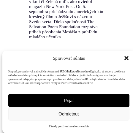
vlkmi či Zelená míľa, ako uviedol
magazín New York Post. Od 5.
septembra prichádza do amerických kín
kreslený film o Ježišovi s názvom
Svetlo sveta. Dielo spoločnosti The
Salvation Poem Foundation rozpráva
príbeh pôsobenia Mesiáša z pohľadu
mladého učeníka…
Spravovať súhlas
Na poskytovanie tých najlepších skúseností SUMMAR používa technológie, ako sú súbory cookie na
ukladanie a/alebo prístup k informáciám o zariadení. Súhlas s týmito technológiami umožňuje
spracovávať údaje, ako je správanie pri prehliadaní alebo jedinečné ID na tejto stránke. Nesúhlas alebo
Mediálny
odvolanie súhlasu môže nepriaznivo ovplyvniť určité vlastnosti a funkcie.
Hodnoty
Čitatelia
Podpora
dom
Prijať
Odmietnuť
Zásady používania súborov cookie