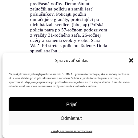
predčasné voľby. Demonštranti
zaútočili na políciu a zranili šesť
príslušníkov. Policajti použili
omračujúce granáty, protestujúci po
nich hádzali svetlice. (bbc, ap) Poľská
polícia pátra po 57-ročnom podozrivom
z vraždy 31-ročného zaťa, 26-ročnej
dcéry a zranenia svokry v obci Stara
Wieš. Pri strete s políciou Tadeusz Duda
spustil streľbu…
Spravovať súhlas
Na poskytovanie tých najlepších skúseností SUMMAR používa technológie, ako sú súbory cookie na
ukladanie a/alebo prístup k informáciám o zariadení. Súhlas s týmito technológiami umožňuje
spracovávať údaje, ako je správanie pri prehliadaní alebo jedinečné ID na tejto stránke. Nesúhlas alebo
odvolanie súhlasu môže nepriaznivo ovplyvniť určité vlastnosti a funkcie.
Prijať
Mediálny
Hodnoty
Čitatelia
Podpora
Odmietnuť
dom
Zásady používania súborov cookie