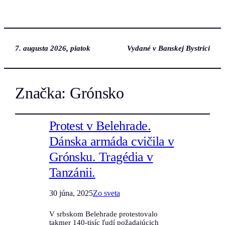
7. augusta 2026, piatok
Vydané v Banskej Bystrici
Značka:
Grónsko
Protest v Belehrade.
Dánska armáda cvičila v
Grónsku. Tragédia v
Tanzánii.
30 júna, 2025
Zo sveta
V srbskom Belehrade protestovalo
takmer 140-tisíc ľudí požadajúcich