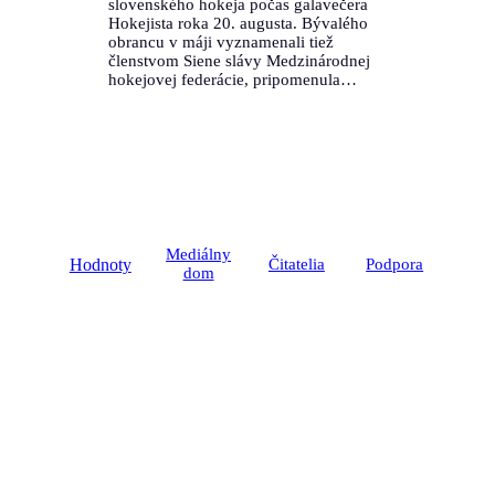
slovenského hokeja počas galavečera
Hokejista roka 20. augusta. Bývalého
obrancu v máji vyznamenali tiež
členstvom Siene slávy Medzinárodnej
hokejovej federácie, pripomenula…
Mediálny
Hodnoty
Čitatelia
Podpora
dom