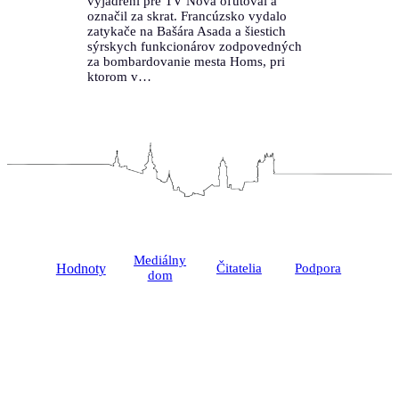
vyjadrení pre TV Nova oľutoval a
označil za skrat. Francúzsko vydalo
zatykače na Bašára Asada a šiestich
sýrskych funkcionárov zodpovedných
za bombardovanie mesta Homs, pri
ktorom v…
Mediálny
Hodnoty
Čitatelia
Podpora
dom