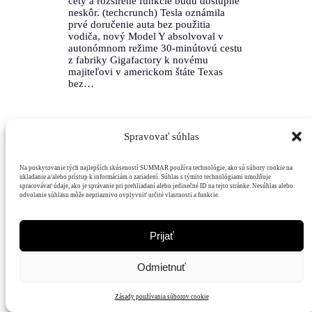
čety a rozšírené funkcie budú dostupné
neskôr. (techcrunch) Tesla oznámila
prvé doručenie auta bez použitia
vodiča, nový Model Y absolvoval v
autonómnom režime 30-minútovú cestu
z fabriky Gigafactory k novému
majiteľovi v americkom štáte Texas
bez…
Spravovať súhlas
Na poskytovanie tých najlepších skúseností SUMMAR používa technológie, ako sú súbory cookie na
ukladanie a/alebo prístup k informáciám o zariadení. Súhlas s týmito technológiami umožňuje
spracovávať údaje, ako je správanie pri prehliadaní alebo jedinečné ID na tejto stránke. Nesúhlas alebo
Mediálny
odvolanie súhlasu môže nepriaznivo ovplyvniť určité vlastnosti a funkcie.
Hodnoty
Čitatelia
Podpora
dom
Prijať
Odmietnuť
Zásady používania súborov cookie