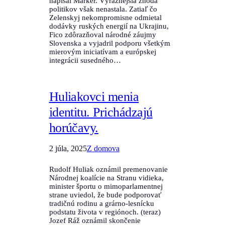
napísal Marker. Výraznejšia zhoda
politikov však nenastala. Zatiaľ čo
Zelenskyj nekompromisne odmietal
dodávky ruských energií na Ukrajinu,
Fico zdôrazňoval národné záujmy
Slovenska a vyjadril podporu všetkým
mierovým iniciatívam a európskej
integrácii susedného…
Huliakovci menia
identitu. Prichádzajú
horúčavy.
2 júla, 2025
Z domova
Rudolf Huliak oznámil premenovanie
Národnej koalície na Stranu vidieka,
minister športu o mimoparlamentnej
strane uviedol, že bude podporovať
tradičnú rodinu a grárno-lesnícku
podstatu života v regiónoch. (teraz)
Jozef Ráž oznámil skončenie