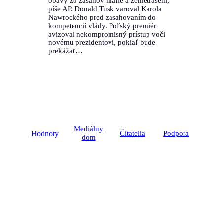
obavy zo zásahov mafie a zemetrasení,
píše AP. Donald Tusk varoval Karola
Nawrockého pred zasahovaním do
kompetencií vlády. Poľský premiér
avizoval nekompromisný prístup voči
novému prezidentovi, pokiaľ bude
prekážať…
Mediálny
Hodnoty
Čitatelia
Podpora
dom