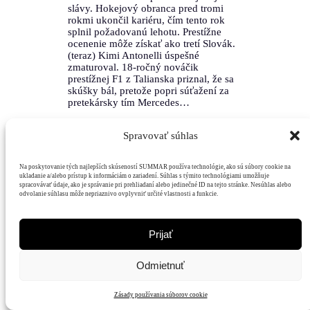
slávy. Hokejový obranca pred tromi
rokmi ukončil kariéru, čím tento rok
splnil požadovanú lehotu. Prestížne
ocenenie môže získať ako tretí Slovák.
(teraz) Kimi Antonelli úspešné
zmaturoval. 18-ročný nováčik
prestížnej F1 z Talianska priznal, že sa
skúšky bál, pretože popri súťažení za
pretekársky tím Mercedes…
Spravovať súhlas
Na poskytovanie tých najlepších skúseností SUMMAR používa technológie, ako sú súbory cookie na
ukladanie a/alebo prístup k informáciám o zariadení. Súhlas s týmito technológiami umožňuje
spracovávať údaje, ako je správanie pri prehliadaní alebo jedinečné ID na tejto stránke. Nesúhlas alebo
odvolanie súhlasu môže nepriaznivo ovplyvniť určité vlastnosti a funkcie.
Mediálny
Hodnoty
Čitatelia
Podpora
dom
Prijať
Odmietnuť
Zásady používania súborov cookie