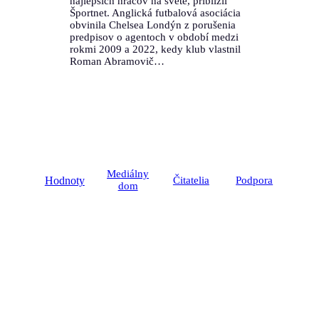
najlepších hráčov na svete, priblížil
Športnet. Anglická futbalová asociácia
obvinila Chelsea Londýn z porušenia
predpisov o agentoch v období medzi
rokmi 2009 a 2022, kedy klub vlastnil
Roman Abramovič…
Mediálny
Hodnoty
Čitatelia
Podpora
dom