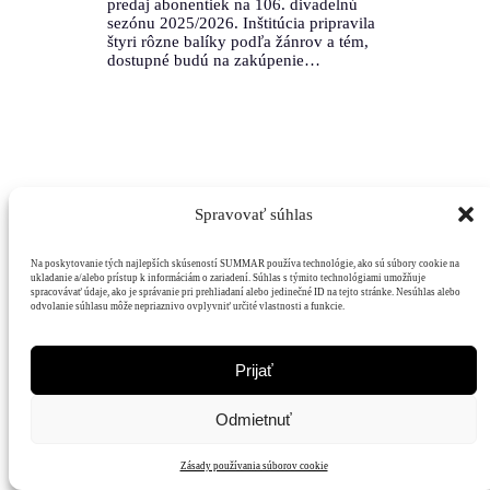
predaj abonentiek na 106. divadelnú
sezónu 2025/2026. Inštitúcia pripravila
štyri rôzne balíky podľa žánrov a tém,
dostupné budú na zakúpenie…
Spravovať súhlas
Mediálny
Hodnoty
Čitatelia
Podpora
dom
Na poskytovanie tých najlepších skúseností SUMMAR používa technológie, ako sú súbory cookie na
ukladanie a/alebo prístup k informáciám o zariadení. Súhlas s týmito technológiami umožňuje
spracovávať údaje, ako je správanie pri prehliadaní alebo jedinečné ID na tejto stránke. Nesúhlas alebo
odvolanie súhlasu môže nepriaznivo ovplyvniť určité vlastnosti a funkcie.
Prijať
Odmietnuť
Zásady používania súborov cookie