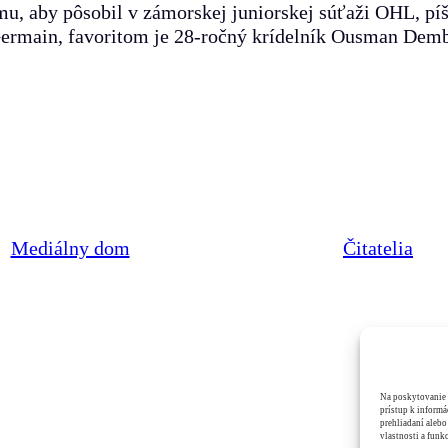
ímu, aby pôsobil v zámorskej juniorskej súťaži OHL, p
Germain, favoritom je 28-ročný krídelník Ousman Dembe
Mediálny dom
Čitatelia
Na poskytovanie 
prístup k informá
prehliadaní alebo
vlastnosti a funkc