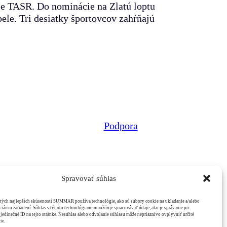
íše TASR. Do nominácie na Zlatú loptu
le. Tri desiatky športovcov zahŕňajú
Podpora
Spravovať súhlas
tých najlepších skúseností SUMMAR používa technológie, ako sú súbory cookie na ukladanie a/alebo
ciám o zariadení. Súhlas s týmito technológiami umožňuje spracovávať údaje, ako je správanie pri
 jedinečné ID na tejto stránke. Nesúhlas alebo odvolanie súhlasu môže nepriaznivo ovplyvniť určité
ie.