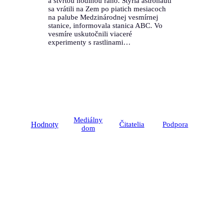
a štvrtou hodinou ráno. Štyria astronauti
sa vrátili na Zem po piatich mesiacoch
na palube Medzinárodnej vesmírnej
stanice, informovala stanica ABC. Vo
vesmíre uskutočnili viaceré
experimenty s rastlinami…
Mediálny
Hodnoty
Čitatelia
Podpora
dom