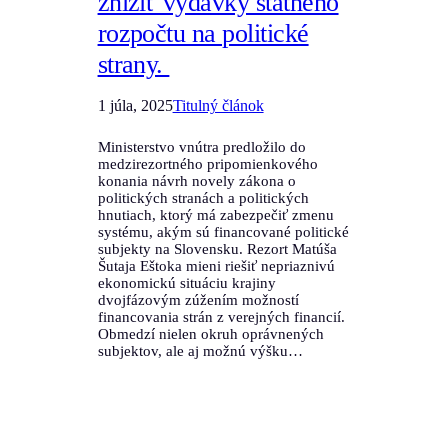
znížiť výdavky štátneho
rozpočtu na politické
strany.
1 júla, 2025
Titulný článok
Ministerstvo vnútra predložilo do
medzirezortného pripomienkového
konania návrh novely zákona o
politických stranách a politických
hnutiach, ktorý má zabezpečiť zmenu
systému, akým sú financované politické
subjekty na Slovensku. Rezort Matúša
Šutaja Eštoka mieni riešiť nepriaznivú
ekonomickú situáciu krajiny
dvojfázovým zúžením možností
financovania strán z verejných financií.
Obmedzí nielen okruh oprávnených
subjektov, ale aj možnú výšku…