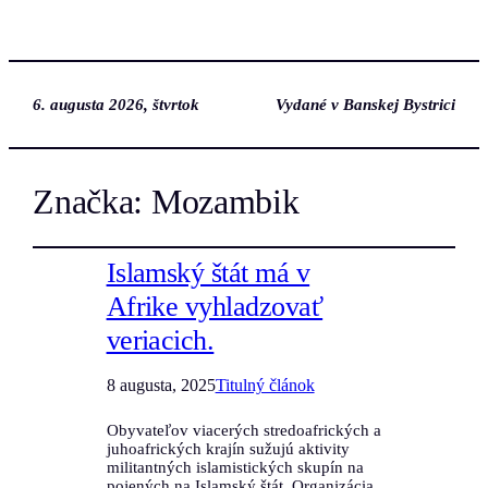
6. augusta 2026, štvrtok
Vydané v Banskej Bystrici
Značka:
Mozambik
Islamský štát má v
Afrike vyhladzovať
veriacich.
8 augusta, 2025
Titulný článok
Obyvateľov viacerých stredoafrických a
juhoafrických krajín sužujú aktivity
militantných islamistických skupín na
pojených na Islamský štát. Organizácia