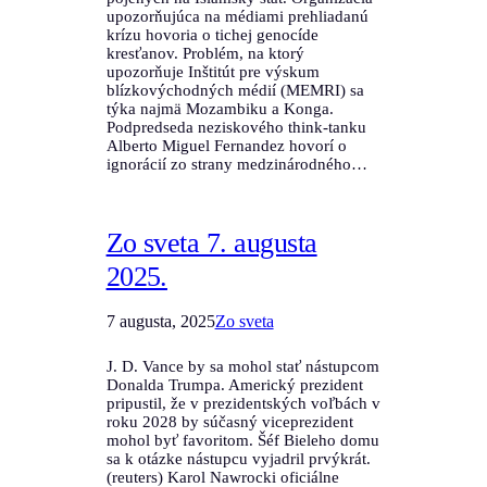
upozorňujúca na médiami prehliadanú
krízu hovoria o tichej genocíde
kresťanov. Problém, na ktorý
upozorňuje Inštitút pre výskum
blízkovýchodných médií (MEMRI) sa
týka najmä Mozambiku a Konga.
Podpredseda neziskového think-tanku
Alberto Miguel Fernandez hovorí o
ignorácií zo strany medzinárodného…
Zo sveta 7. augusta
2025.
7 augusta, 2025
Zo sveta
J. D. Vance by sa mohol stať nástupcom
Donalda Trumpa. Americký prezident
pripustil, že v prezidentských voľbách v
roku 2028 by súčasný viceprezident
mohol byť favoritom. Šéf Bieleho domu
sa k otázke nástupcu vyjadril prvýkrát.
(reuters) Karol Nawrocki oficiálne