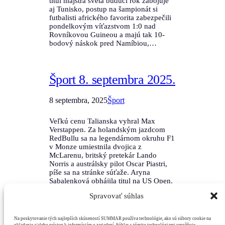
titul majstra sveta budúci rok zabojuje
aj Tunisko, postup na šampionát si
futbalisti afrického favorita zabezpečili
pondelkovým víťazstvom 1:0 nad
Rovníkovou Guineou a majú tak 10-
bodový náskok pred Namíbiou,…
Šport 8. septembra 2025.
8 septembra, 2025
Šport
Veľkú cenu Talianska vyhral Max
Verstappen. Za holandským jazdcom
RedBullu sa na legendárnom okruhu F1
v Monze umiestnila dvojica z
McLarenu, britský pretekár Lando
Norris a austrálsky pilot Oscar Piastri,
píše sa na stránke súťaže. Aryna
Sabalenková obhájila titul na US Open.
Bieloruska porazila americkú tenistku
Spravovať súhlas
Amandu Anisimovú 6:3, 7:6(3), súťaž
vyhrala druhýkrát za sebou.…
Na poskytovanie tých najlepších skúseností SUMMAR používa technológie, ako sú súbory cookie na