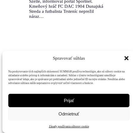
Szelle, informoval portál Športnet.
Kmeňový hráč FC DAC 1904 Dunajská
Streda a futbalista Trsteníc neprežil
náraz…
Spravovať súhlas
Mediálny
Hodnoty
Čitatelia
Podpora
dom
Na poskytovanie tých najlepších skúseností SUMMAR používa technológie, ako sú súbory cookie na
ukladanie a/alebo prístup k informáciám o zariadení. Súhlas s týmito technológiami umožňuje
spracovávať údaje, ako je správanie pri prehliadaní alebo jedinečné ID na tejto stránke. Nesúhlas alebo
odvolanie súhlasu môže nepriaznivo ovplyvniť určité vlastnosti a funkcie.
Prijať
Odmietnuť
Zásady používania súborov cookie