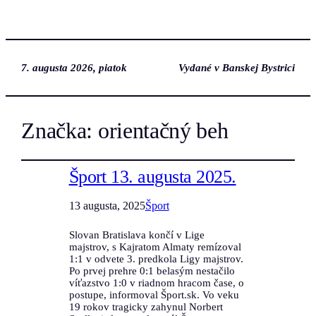
7. augusta 2026, piatok
Vydané v Banskej Bystrici
Značka:
orientačný beh
Šport 13. augusta 2025.
13 augusta, 2025
Šport
Slovan Bratislava končí v Lige
majstrov, s Kajratom Almaty remízoval
1:1 v odvete 3. predkola Ligy majstrov.
Po prvej prehre 0:1 belasým nestačilo
víťazstvo 1:0 v riadnom hracom čase, o
postupe, informoval Šport.sk. Vo veku
19 rokov tragicky zahynul Norbert