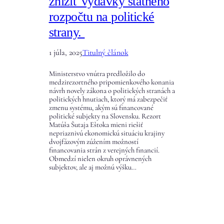
znížiť výdavky štátneho
rozpočtu na politické
strany.
1 júla, 2025
Titulný článok
Ministerstvo vnútra predložilo do
medzirezortného pripomienkového konania
návrh novely zákona o politických stranách a
politických hnutiach, ktorý má zabezpečiť
zmenu systému, akým sú financované
politické subjekty na Slovensku. Rezort
Matúša Šutaja Eštoka mieni riešiť
nepriaznivú ekonomickú situáciu krajiny
dvojfázovým zúžením možností
financovania strán z verejných financií.
Obmedzí nielen okruh oprávnených
subjektov, ale aj možnú výšku…