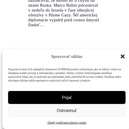
naznačoval, že mohlo ísť o chybu na
strane Ruska. Marco Rubio pricestoval
v nedeľu do Izraela v čase silnejúcej
ofenzívy v Pásme Gazy. Šéf americkej
diplomacie vyjadril pred cestou úmysel
žiadať…
Spravovať súhlas
Na poskytovanie tých najlepších skúseností SUMMAR používa technológie, ako sú súbory cookie na
Mediálny
Hodnoty
Čitatelia
Podpora
ukladanie a/alebo prístup k informáciám o zariadení. Súhlas s týmito technológiami umožňuje
dom
spracovávať údaje, ako je správanie pri prehliadaní alebo jedinečné ID na tejto stránke. Nesúhlas alebo
odvolanie súhlasu môže nepriaznivo ovplyvniť určité vlastnosti a funkcie.
Prijať
Odmietnuť
Zásady používania súborov cookie