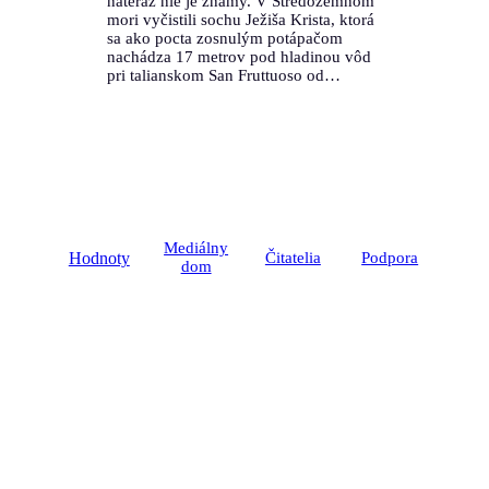
nateraz nie je známy. V Stredozemnom
mori vyčistili sochu Ježiša Krista, ktorá
sa ako pocta zosnulým potápačom
nachádza 17 metrov pod hladinou vôd
pri talianskom San Fruttuoso od…
Mediálny
Hodnoty
Čitatelia
Podpora
dom