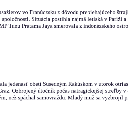
 pasažierov vo Franúczsku z dôvodu prebiehajúceho štra
poločnosti. Situácia postihla najmä letiská v Paríži a N
KMP Tunu Pratama Jaya smerovala z indonézskeho ostrov
dala jedenásť obetí Susedným Rakúskom v utorok otria
. Ozbrojený útočník počas natragickejšej streľby v de
tým, než spáchal samovraždu. Mladý muž sa vyzbrojil p