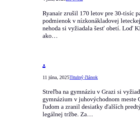
Ryanair zrušil 170 letov pre 30-tisíc
podmienok v nízkonákladovej leteckej s
nehoda si vyžiadala šesť obetí. Loď 
ako…
.
11 júna, 2025
Titulný článok
Streľba na gymnáziu v Grazi si vyžia
gymnázium v juhovýchodnom meste Graz
ľudom a zranil desiatky ďalších pred
legálnej tržbe. Za…