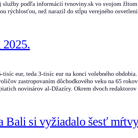
 služby podľa informácií tvnoviny.sk vo svojom žlto
kou rýchlosťou, než narazil do stĺpu verejného osvetlen
a 2025.
isíc eur, teda 3-tisíc eur na konci volebného obdobia.
voličov zastropovaním dôchodkového veku na 65 rokov a
 piatich novinárov al-Džazíry. Okrem dvoch redaktoro
a Bali si vyžiadalo šesť mŕtv