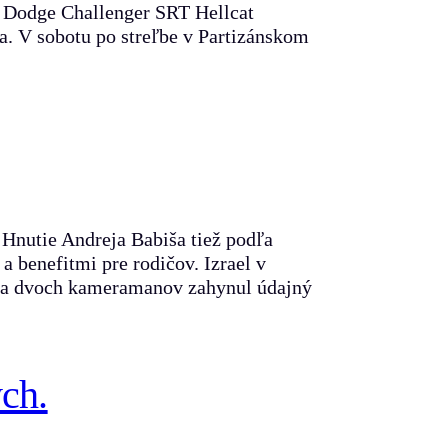
m Dodge Challenger SRT Hellcat
ia. V sobotu po streľbe v Partizánskom
 Hnutie Andreja Babiša tiež podľa
 benefitmi pre rodičov. Izrael v
v a dvoch kameramanov zahynul údajný
ych.