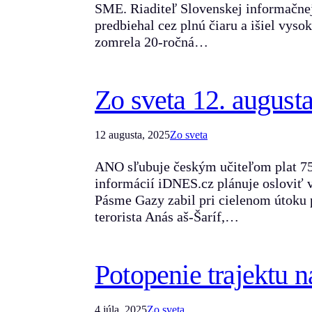
SME. Riaditeľ Slovenskej informačnej
predbiehal cez plnú čiaru a išiel vyso
zomrela 20-ročná…
Zo sveta 12. august
12 augusta, 2025
Zo sveta
ANO sľubuje českým učiteľom plat 75-t
informácií iDNES.cz plánuje osloviť 
Pásme Gazy zabil pri cielenom útoku
terorista Anás aš-Šaríf,…
Potopenie trajektu n
4 júla, 2025
Zo sveta