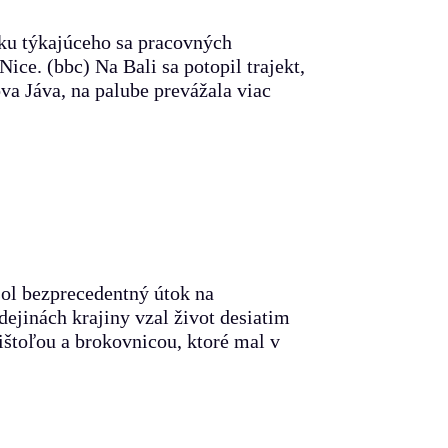
jku týkajúceho sa pracovných
ice. (bbc) Na Bali sa potopil trajekt,
a Jáva, na palube prevážala viac
sol bezprecedentný útok na
jinách krajiny vzal život desiatim
ištoľou a brokovnicou, ktoré mal v