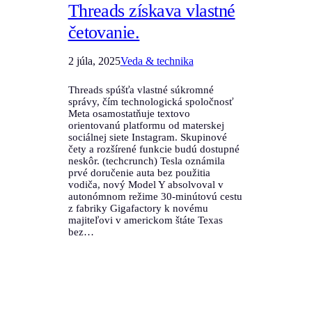
Threads získava vlastné
četovanie.
2 júla, 2025
Veda & technika
Threads spúšťa vlastné súkromné
správy, čím technologická spoločnosť
Meta osamostatňuje textovo
orientovanú platformu od materskej
sociálnej siete Instagram. Skupinové
čety a rozšírené funkcie budú dostupné
neskôr. (techcrunch) Tesla oznámila
prvé doručenie auta bez použitia
vodiča, nový Model Y absolvoval v
autonómnom režime 30-minútovú cestu
z fabriky Gigafactory k novému
majiteľovi v americkom štáte Texas
bez…