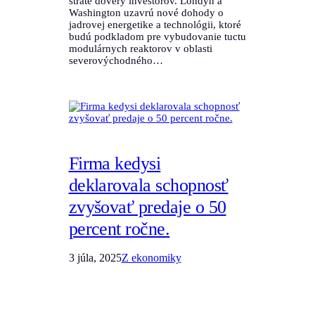
strate dôvery investorov. Londýn a
Washington uzavrú nové dohody o
jadrovej energetike a technológii, ktoré
budú podkladom pre vybudovanie tuctu
modulárnych reaktorov v oblasti
severovýchodného…
Firma kedysi
deklarovala schopnosť
zvyšovať predaje o 50
percent ročne.
3 júla, 2025
Z ekonomiky