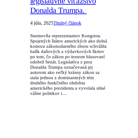
legislatívne víťazstvo
Donalda Trumpa.
4 júla, 2025
Titulný článok
Snemovňa reprezentantov Kongresu
Spojených štátov amerických ako dolná
komora zákonodarného zboru schválila
balík daňových a výdavkových škrtov
po tom, čo zákon po tesnom hlasovaní
odobril Senát. Legislatíva z pera
Donalda Trumpa označovaná jej
autorom ako veľký krásny zákon sa
stala jednou z dominantných tém
druhého funkčného obdobia
amerického prezidenta a vyvolala silné
vášne politikov i…