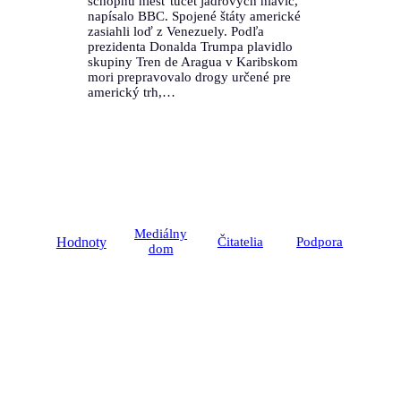
schopnú niesť tucet jadrových hlavíc,
napísalo BBC. Spojené štáty americké
zasiahli loď z Venezuely. Podľa
prezidenta Donalda Trumpa plavidlo
skupiny Tren de Aragua v Karibskom
mori prepravovalo drogy určené pre
americký trh,…
Mediálny
Hodnoty
Čitatelia
Podpora
dom