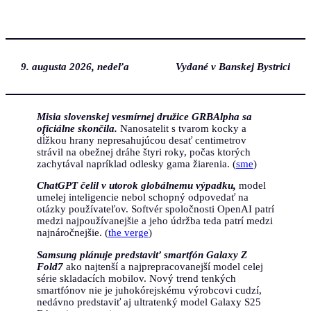
Prejsť
na
obsah
9. augusta 2026, nedeľa
Vydané v Banskej Bystrici
Misia slovenskej vesmírnej družice GRBAlpha sa
oficiálne skončila.
Nanosatelit s tvarom kocky a
dĺžkou hrany nepresahujúcou desať centimetrov
strávil na obežnej dráhe štyri roky, počas ktorých
zachytával napríklad odlesky gama žiarenia. (
sme
)
ChatGPT čelil v utorok globálnemu výpadku,
model
umelej inteligencie nebol schopný odpovedať na
otázky používateľov. Softvér spoločnosti OpenAI patrí
medzi najpoužívanejšie a jeho údržba teda patrí medzi
najnáročnejšie. (
the verge
)
Samsung plánuje predstaviť smartfón Galaxy Z
Fold7
ako najtenší a najprepracovanejší model celej
série skladacích mobilov. Nový trend tenkých
smartfónov nie je juhokórejskému výrobcovi cudzí,
nedávno predstaviť aj ultratenký model Galaxy S25