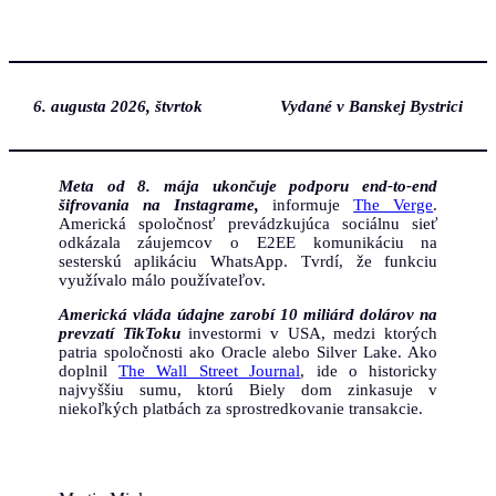
Prejsť
na
obsah
6. augusta 2026, štvrtok
Vydané v Banskej Bystrici
Meta od 8. mája ukončuje podporu end-to-end
šifrovania na Instagrame,
informuje
The Verge
.
Americká spoločnosť prevádzkujúca sociálnu sieť
odkázala záujemcov o E2EE komunikáciu na
sesterskú aplikáciu WhatsApp. Tvrdí, že funkciu
využívalo málo používateľov.
Americká vláda údajne zarobí 10 miliárd dolárov na
prevzatí TikToku
investormi v USA, medzi ktorých
patria spoločnosti ako Oracle alebo Silver Lake. Ako
doplnil
The Wall Street Journal
, ide o historicky
najvyššiu sumu, ktorú Biely dom zinkasuje v
niekoľkých platbách za sprostredkovanie transakcie.