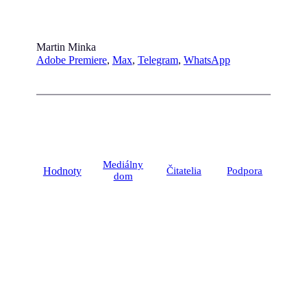
Martin Minka
Adobe Premiere
, 
Max
, 
Telegram
, 
WhatsApp
Mediálny
Hodnoty
Čitatelia
Podpora
dom