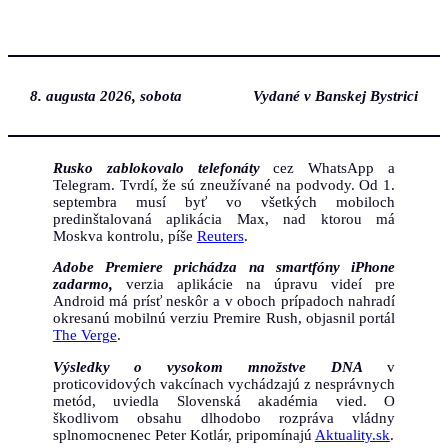
Prejsť
na
obsah
8. augusta 2026, sobota
Vydané v Banskej Bystrici
Rusko zablokovalo telefonáty
cez WhatsApp a
Telegram. Tvrdí, že sú zneužívané na podvody. Od 1.
septembra musí byť vo všetkých mobiloch
predinštalovaná aplikácia Max, nad ktorou má
Moskva kontrolu, píše
Reuters
.
Adobe Premiere prichádza na smartfóny iPhone
zadarmo,
verzia aplikácie na úpravu videí pre
Android má prísť neskôr a v oboch prípadoch nahradí
okresanú mobilnú verziu Premire Rush, objasnil portál
The Verge
.
Výsledky o vysokom množstve DNA
v
proticovidových vakcínach vychádzajú z nesprávnych
metód, uviedla Slovenská akadémia vied. O
škodlivom obsahu dlhodobo rozpráva vládny
splnomocnenec Peter Kotlár, pripomínajú
Aktuality.sk
.