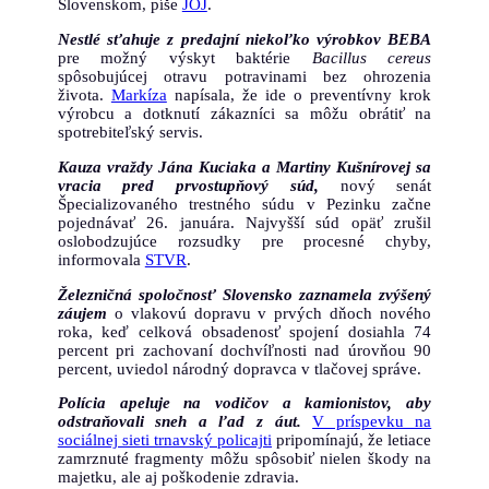
Slovenskom, píše
JOJ
.
Nestlé sťahuje z predajní niekoľko výrobkov BEBA
pre možný výskyt baktérie
Bacillus cereus
spôsobujúcej otravu potravinami bez ohrozenia
života.
Markíza
napísala, že ide o preventívny krok
výrobcu a dotknutí zákazníci sa môžu obrátiť na
spotrebiteľský servis.
Kauza vraždy Jána Kuciaka a Martiny Kušnírovej sa
vracia pred prvostupňový súd,
nový senát
Špecializovaného trestného súdu v Pezinku začne
pojednávať 26. januára. Najvyšší súd opäť zrušil
oslobodzujúce rozsudky pre procesné chyby,
informovala
STVR
.
Železničná spoločnosť Slovensko zaznamela zvýšený
záujem
o vlakovú dopravu v prvých dňoch nového
roka, keď celková obsadenosť spojení dosiahla 74
percent pri zachovaní dochvíľnosti nad úrovňou 90
percent, uviedol národný dopravca v tlačovej správe.
Polícia apeluje na vodičov a kamionistov, aby
odstraňovali sneh a ľad z áut.
V príspevku na
sociálnej sieti trnavský policajti
pripomínajú, že letiace
zamrznuté fragmenty môžu spôsobiť nielen škody na
majetku, ale aj poškodenie zdravia.