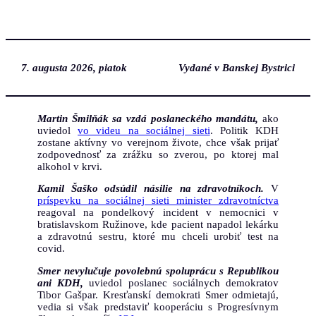
Prejsť
na
obsah
7. augusta 2026, piatok
Vydané v Banskej Bystrici
Martin Šmilňák sa vzdá poslaneckého mandátu,
ako
uviedol
vo videu na sociálnej sieti
. Politik KDH
zostane aktívny vo verejnom živote, chce však prijať
zodpovednosť za zrážku so zverou, po ktorej mal
alkohol v krvi.
Kamil Šaško odsúdil násilie na zdravotníkoch.
V
príspevku na sociálnej sieti minister zdravotníctva
reagoval na pondelkový incident v nemocnici v
bratislavskom Ružinove, kde pacient napadol lekárku
a zdravotnú sestru, ktoré mu chceli urobiť test na
covid.
Smer nevylučuje povolebnú spoluprácu s Republikou
ani KDH,
uviedol poslanec sociálnych demokratov
Tibor Gašpar. Kresťanskí demokrati Smer odmietajú,
vedia si však predstaviť kooperáciu s Progresívnym