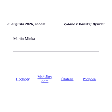
Prejsť
na
obsah
8. augusta 2026, sobota
Vydané v Banskej Bystrici
Martin Minka
Mediálny
Hodnoty
Čitatelia
Podpora
dom