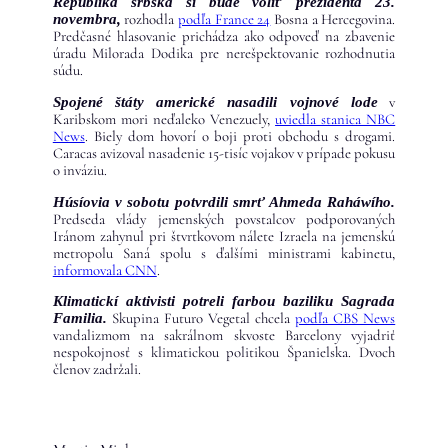
Republika srbská si bude voliť prezidenta 23.
rozhodla
podľa France 24
Bosna a Hercegovina.
novembra,
Predčasné hlasovanie prichádza ako odpoveď na zbavenie
úradu Milorada Dodika pre nerešpektovanie rozhodnutia
súdu.
v
Spojené štáty americké nasadili vojnové lode
Karibskom mori neďaleko Venezuely,
uviedla stanica NBC
News
. Biely dom hovorí o boji proti obchodu s drogami.
Caracas avizoval nasadenie 15-tisíc vojakov v prípade pokusu
o inváziu.
Húsíovia v sobotu potvrdili smrť Ahmeda Raháwího.
Predseda vlády jemenských povstalcov podporovaných
Iránom zahynul pri štvrtkovom nálete Izraela na jemenskú
metropolu Saná spolu s ďalšími ministrami kabinetu,
informovala CNN
.
Klimatickí aktivisti potreli farbou baziliku Sagrada
Skupina Futuro Vegetal chcela
podľa CBS News
Familia.
vandalizmom na sakrálnom skvoste Barcelony vyjadriť
nespokojnosť s klimatickou politikou Španielska. Dvoch
členov zadržali.