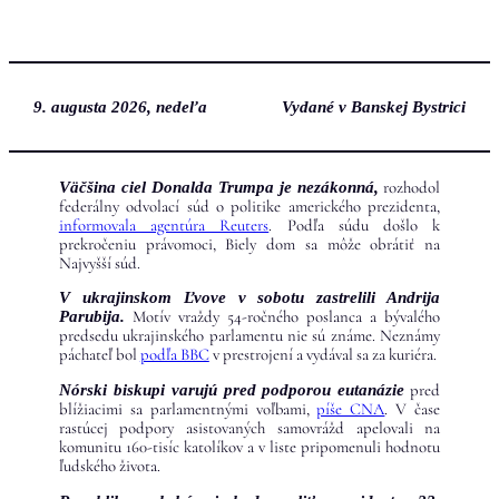
Prejsť
na
obsah
9. augusta 2026, nedeľa
Vydané v Banskej Bystrici
rozhodol
Väčšina ciel Donalda Trumpa je nezákonná,
federálny odvolací súd o politike amerického prezidenta,
informovala agentúra Reuters
. Podľa súdu došlo k
prekročeniu právomoci, Biely dom sa môže obrátiť na
Najvyšší súd.
V ukrajinskom Ľvove v sobotu zastrelili Andrija
Motív vraždy 54-ročného poslanca a bývalého
Parubija.
predsedu ukrajinského parlamentu nie sú známe. Neznámy
páchateľ bol
podľa BBC
v prestrojení a vydával sa za kuriéra.
pred
Nórski biskupi varujú pred podporou eutanázie
blížiacimi sa parlamentnými voľbami,
píše CNA
. V čase
rastúcej podpory asistovaných samovrážd apelovali na
komunitu 160-tisíc katolíkov a v liste pripomenuli hodnotu
ľudského života.